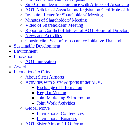
Sub-Committee in accordance with Articles of Associati
AOT Articles of Association/Registration Certificate of
Invitation Letter for Shareholders’ Meeting
Minutes of Shareholders’ Meeting
Video of Shareholders’ Meeting
Report on Conflict of Interest of AOT Board of Director
News and Activities
Construction Sector Transparency Initiative Thailand
Sustainable Development
Environment
Innovation
AOT Innovation
Award
International Affairs
About Sister Airports
Activities with Sister Airports under MOU
Exchange of Information
Regular Meeting
Joint Marketing & Promotion
Joint Work Activities
Global Move
International Conferences
International Business
AOT Sister Airport CEO Forum