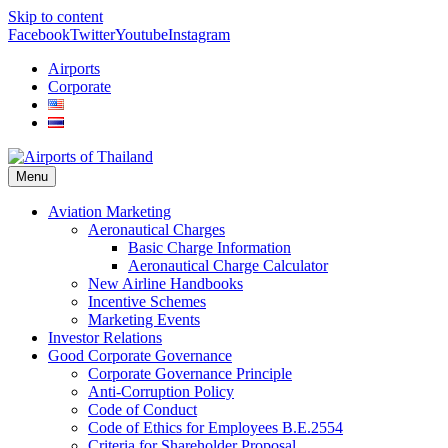
Skip to content
Facebook
Twitter
Youtube
Instagram
Airports
Corporate
Menu
Aviation Marketing
Aeronautical Charges
Basic Charge Information
Aeronautical Charge Calculator
New Airline Handbooks
Incentive Schemes
Marketing Events
Investor Relations
Good Corporate Governance
Corporate Governance Principle
Anti-Corruption Policy
Code of Conduct
Code of Ethics for Employees B.E.2554
Criteria for Shareholder Proposal